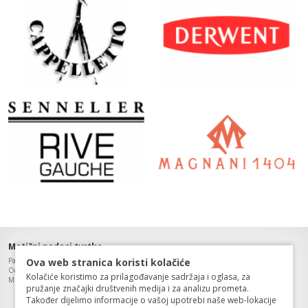
Matični podaci tvrtke
Paleta art d.o.o., OIB: 49538645635,
Ova web stranica koristi kolačiće
Odgovorna osoba: Zinaida Dobrovolny, Trgovački sud u Rijeci
Kolačiće koristimo za prilagođavanje sadržaja i oglasa, za
MBS: 040224503, Temeljni kapital: 20 000,00 kn, uplaćen u cijelosti.
pružanje značajki društvenih medija i za analizu prometa.
Također dijelimo informacije o vašoj upotrebi naše web-lokacije