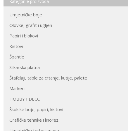
Kategorije proizvoda
Umjetničke boje
Olovke, grafit i ugljen
Papiri i blokovi
Kistovi
Špahtle
Slikarska platna
Štafelaji, table za crtanje, kutije, palete
Markeri
HOBBY I DECO
Školske boje, papiri, kistovi
Grafičke tehnike i linorez
Umjetničke torbe i mape