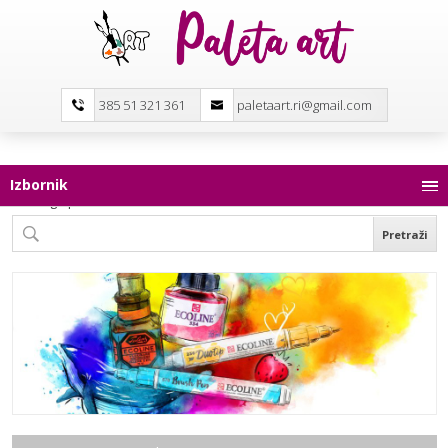
385 51 321 361
paletaart.ri@gmail.com
Izbornik
Pretraga proizvoda