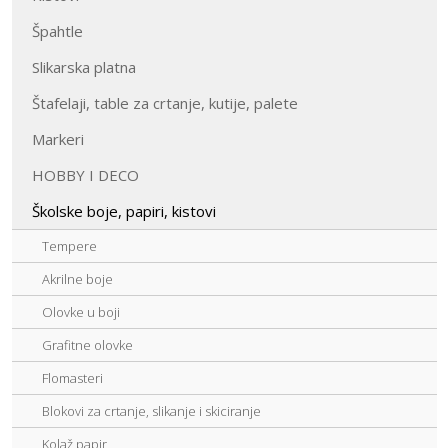
Špahtle
Slikarska platna
Štafelaji, table za crtanje, kutije, palete
Markeri
HOBBY I DECO
Školske boje, papiri, kistovi
Tempere
Akrilne boje
Olovke u boji
Grafitne olovke
Flomasteri
Blokovi za crtanje, slikanje i skiciranje
Kolaž papir