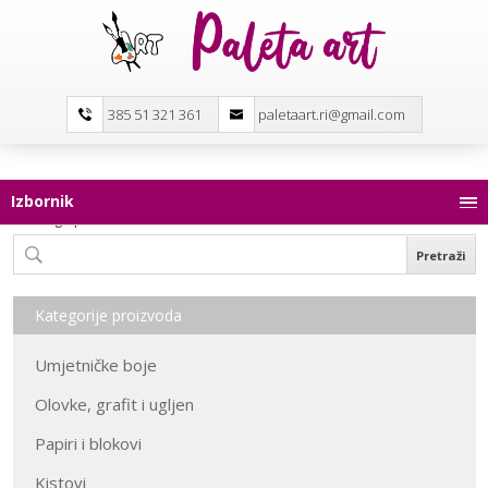
385 51 321 361
paletaart.ri@gmail.com
Izbornik
Pretraga proizvoda
Kategorije proizvoda
Umjetničke boje
Olovke, grafit i ugljen
Papiri i blokovi
Kistovi