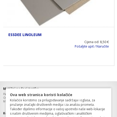
ESSDEE LINOLEUM
Cijena od: 8,50 €
Pošaljite upit / Naručite
Matični podaci tvrtke
Paleta art d.o.o., OIB: 49538645635,
Ova web stranica koristi kolačiće
Odgovorna osoba: Zinaida Dobrovolny, Trgovački sud u Rijeci
Kolačiće koristimo za prilagođavanje sadržaja i oglasa, za
MBS: 040224503, Temeljni kapital: 20 000,00 kn, uplaćen u cijelosti.
pružanje značajki društvenih medija i za analizu prometa.
Također dijelimo informacije o vašoj upotrebi naše web-lokacije
Kontakt podaci tvrtke
s našim društvenim medijima, oglašivačkim i analitičkim