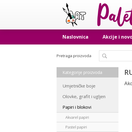
Naslovnica
Akcije i novo
Pretraga proizvoda
RU
Kategorije proizvoda
Akc
Umjetničke boje
Olovke, grafit i ugljen
Papiri i blokovi
Akvarel papiri
Pastel papiri