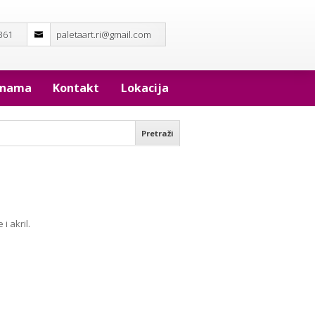
361
paletaart.ri@gmail.com
 nama
Kontakt
Lokacija
 i akril.