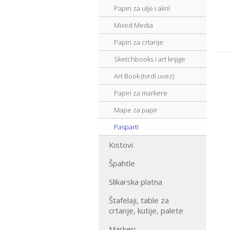
Papiri za ulje i akril
Mixed Media
Papiri za crtanje
Sketchbooks i art knjige
Art Book (tvrdi uvez)
Papiri za markere
Mape za papir
Pasparti
Kistovi
Špahtle
Slikarska platna
Štafelaji, table za
crtanje, kutije, palete
Markeri