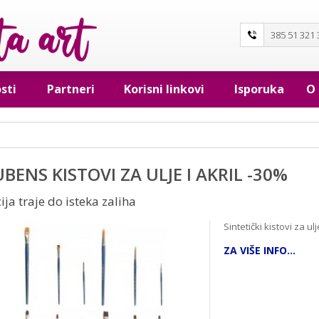
385 51 321 
sti
Partneri
Korisni linkovi
Isporuka
O
BENS KISTOVI ZA ULJE I AKRIL -30%
ija traje do isteka zaliha
Sintetički kistovi za ulje
ZA VIŠE INFO...